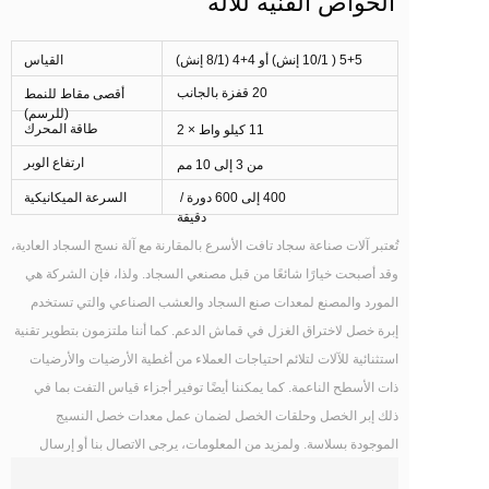
الخواص الفنية للآلة
5+5 ( 10/1 إنش) أو 4+4 (8/1 إنش)
القياس 
20 قفزة بالجانب
أقصى مقاط للنمط 
(للرسم) 
طاقة المحرك 
11 كيلو واط × 2
ارتفاع الوبر 
من 3 إلى 10 مم
 400 إلى 600 دورة / 
السرعة الميكانيكية 
دقيقة
تُعتبر آلات صناعة سجاد تافت الأسرع بالمقارنة مع آلة نسج السجاد العادية، 
وقد أصبحت خيارًا شائعًا من قبل مصنعي السجاد. ولذا، فإن الشركة هي 
المورد والمصنع لمعدات صنع السجاد والعشب الصناعي والتي تستخدم 
إبرة خصل لاختراق الغزل في قماش الدعم. كما أننا ملتزمون بتطوير تقنية 
استثنائية للآلات لتلائم احتياجات العملاء من أغطية الأرضيات والأرضيات 
ذات الأسطح الناعمة. كما يمكننا أيضًا توفير أجزاء قياس التفت بما في 
ذلك إبر الخصل وحلقات الخصل لضمان عمل معدات خصل النسيج 
الموجودة بسلاسة. ولمزيد من المعلومات، يرجى الاتصال بنا أو إرسال 
رسالة عبر البريد الإلكتروني.