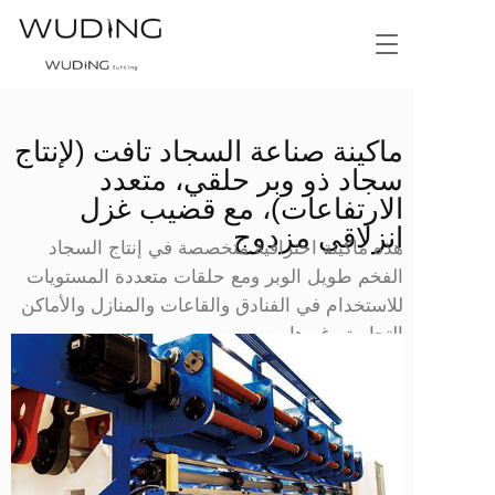
T
o
g
g
l
ماكينة صناعة السجاد تافت (لإنتاج 
e
سجاد ذو وبر حلقي، متعدد 
n
a
الارتفاعات)، مع قضيب غزل 
v
انزلاقي مزدوج
i
هذه ماكينة احترافية متخصصة في إنتاج السجاد 
g
الفخم طويل الوبر ومع حلقات متعددة المستويات 
a
للاستخدام في الفنادق والقاعات والمنازل والأماكن 
t
i
التجارية وغيرها
o
n