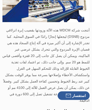
أنتجت شركة WDCM هذه الآلة وزودتها بقضيب إبرة انزلاقي 
مزدوج (DSNB) ليجعلها إنجازًا رائدًا في السوق المحلية. كما 
تجدر الإشارة إلى أن أكبر ميزة في آلة إنتاج السجاد هذه هي 
قضبان الإبرة المزدوج والتي تتحرك بشكل عرضي عبر 
الماكينة، ويمكن أن يصل كل جانب إلى 20 قفزة وأقصى قياس 
للنمط هو 20 سم. وإلى جانب ذلك، تم اعتماد لفات تغذية 
الخيوط القابلة للإزالة وذلك للتحكم السهل في الغزل 
واستكشاف الأخطاء وإصلاحها بسرعة مما يوفر الوقت بشكل 
كبير عند ربط الخيوط وتحسين كفاءة العمل بشكل كبير. وفضلاً 
عن ذلك، يمكن أن يصل عرض العمل للآلة إلى 4100 مم أو 
حتى 5100 مم ولها سرعة تشغيل تصل إلى 600 دورة في 
Inquiry
استفسار
الدقيقة.