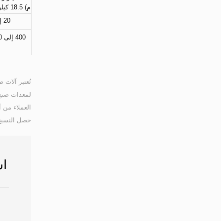
20 إلى 70 مم
خصل النسيج 
اس