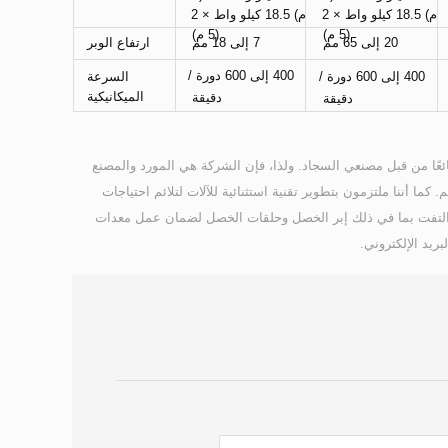
م) 18.5 كيلو واط × 2 
م) 18.5 كيلو واط × 2 
(5 م) 
(5 م) 
20 إلى 65 مم 
7 إلى 18 مم 
ارتفاع الوبر 
6 دورة / 
400 إلى 600 دورة / 
400 إلى 600 دورة / 
السرعة 
الميكانيكية 
دقيقة 
دقيقة 
تُعتبر آلات صناعة سجاد تافت الأسرع بالمقارنة مع آلة نسج السجاد العادية، وقد أصبحت خيارًا شائعًا من قبل مصنعي السجاد. ولذا، فإن الشركة هي المورد والمصنع 
لمعدات صنع السجاد والعشب الصناعي والتي تستخدم إبرة خصل لاختراق الغزل في قماش الدعم. كما أننا ملتزمون بتطوير تقنية استثنائية للآلات لتلائم احتياجات 
العملاء من أغطية الأرضيات والأرضيات ذات الأسطح الناعمة. كما يمكننا أيضًا توفير أجزاء قياس التفت بما في ذلك إبر الخصل وحلقات الخصل لضمان عمل معدات 
ريد الإلكتروني.