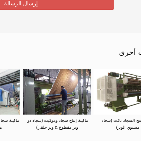
 أخرى
ماكينة نسج السجاد تافت (سجاد 
ماكينة إنتاج سجاد وموكيت (سجاد ذو 
مستوي الوبر)
وبر مقطوع & وبر حلقي)
م