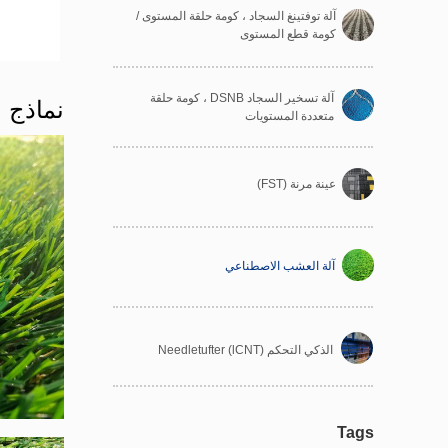
آلة توفتينغ السجاد ، كومة حلقة المستوى / 
كومة قطع المستوى
آلة تسخير السجاد DSNB ، كومة حلقة 
نماذج م
متعددة المستويات 

عينة مرنة (FST)
آلة العشب الاصطناعي
الذكي التحكم Needletufter (lCNT)
Tags