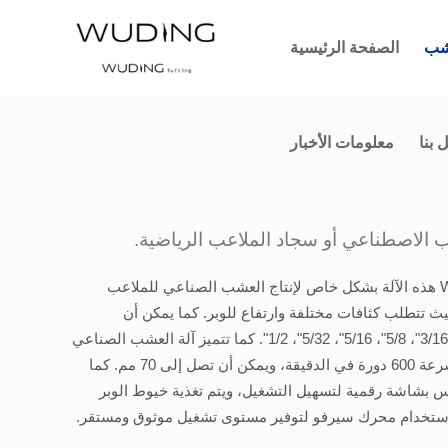
شب
الصفحة الرئيسية
 بنا
معلومات الأخبار
 الاصطناعي أو سجاد الملاعب الرياضية.
صممت شركة WDCM هذه الآلة بشكل خاص لإنتاج العشب الصناعي للملاعب 
الرياضية وللحدائق، حيث تتطلب كثافات مختلفة وارتفاع للوبر. كما يمكن أن 
تستوعب قياس 3/8"، 3/16"، 5/8"، 5/16"، 5/32"، 1/2". كما تتميز آلة العشب الصناعي 
بقدرتها على العمل بسرعة 600 دورة في الدقيقة، ويمكن أن تصل إلى 70 مم. كما 
يتم إقران شاشة اللمس بشاشة رقمية لتسهيل التشغيل، ويتم تغذية خيوط الوبر 
استخدام محرك سيرفو لتوفير مستوى تشغيل موثوق ومستقر.