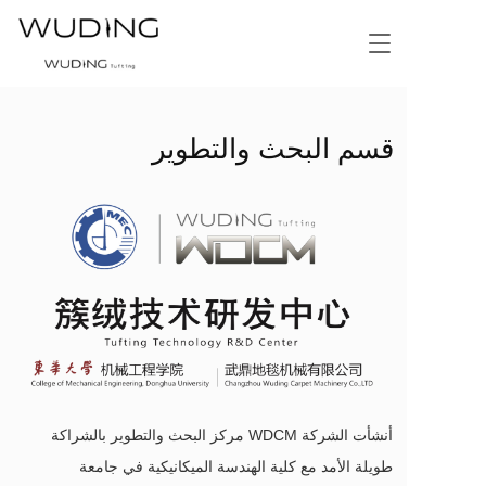
T
o
g
g
l
قسم البحث والتطوير
e
n
a
v
i
g
a
t
i
o
n
أنشأت الشركة WDCM مركز البحث والتطوير بالشراكة
طويلة الأمد مع كلية الهندسة الميكانيكية في جامعة